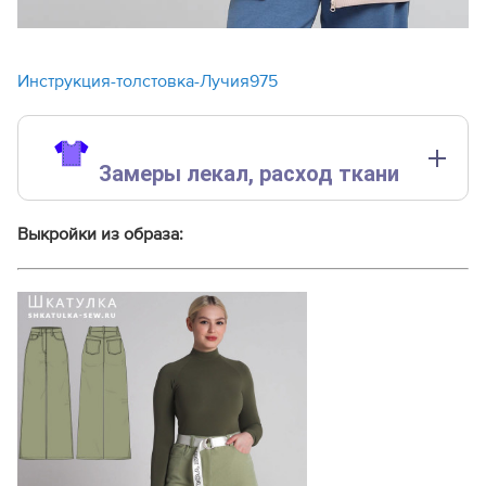
Инструкция-толстовка-Лучия975
Замеры лекал,
расход ткани
Замеры лекал выполнены без учета припусков на швы.
Выкройки из образа:
Внимание:
расчет выполнен для трикотажа без учета
направления ворса и возможной усадки! Усадка может
достигать 15-20% от длины материала. Обязательно
учитывайте это и берите с запасом.
Расход трикотажа футер 2-нитка (для подкладки)
составляет 50 см при ширине 150-180 см для всех
размеров.
Расход трикотажа кашкорсе (для пояса и манжет)
составляет 30 см при ширине 140 см для всех
размеров.