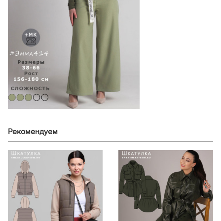
Длина
Ширина
изделия по
Ширина
изделия
средней
изделия на
размер
рост, см
на
линии спинки
уровне
уровне
за вычетом
талии, см
груди, см
капюшона, см
156-160
62,3
161-165
64,3
40
116,0
112,0
166-170
66,3
171-175
68,3
176-180
70,3
Рекомендуем
156-160
62,4
161-165
64,4
42
166-170
66,4
120,0
116,1
171-175
68,4
176-180
70,4
156-160
62,6
161-165
64,6