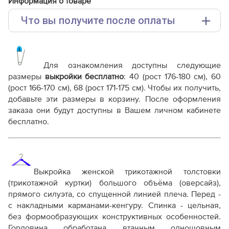
Информация о товаре
Что вы получите после оплаты
Основные файлы:
Выкройка PDF для печати на принтере A4 или
плоттере A0 с шириной печати 810мм в зависимости
Для ознакомления доступны следующие
от выбора формата
размеры
выкройки бесплатно
:
40 (рост 176-180 см), 60
Инструкция-толстовка-Лучия975.pdf
(рост 166-170 см), 68 (рост 171-175 см)
. Чтобы их получить,
добавьте эти размеры в корзину. После оформления
Дополнительные файлы:
заказа они будут доступны в Вашем личном кабинете
Справочник - виды швов
бесплатно.
Терминология машинных работ
Терминология ВТО
Дополнение к технологии пошива
Как распечатывать выкройки
Как скорректировать готовую выкройку по росту
Выкройка женской трикотажной толстовки
(трикотажной куртки) большого объёма (оверсайз),
прямого силуэта, со спущенной линией плеча.
Перед -
с накладными карманами-кенгуру.
Спинка - цельная,
без формообразующих конструктивных особенностей.
Горловина обработана втачным одношовным