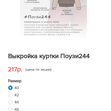
Выкройка куртки Поузи244
217р.
(цена по акции)
Размер
40
42
44
46