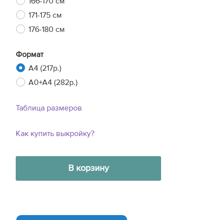
166-170 см
171-175 см
176-180 см
Формат
A4 (217р.)
A0+A4 (282р.)
Таблица размеров
Как купить выкройку?
В корзину