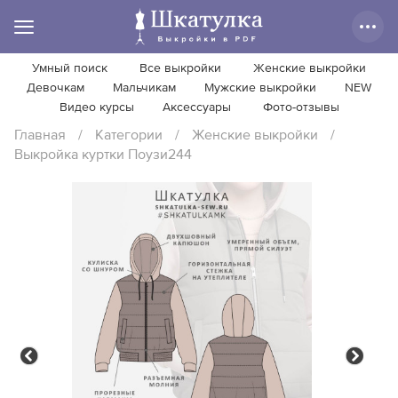
Умный поиск
Все выкройки
Женские выкройки
Девочкам
Мальчикам
Мужские выкройки
NEW
Видео курсы
Аксессуары
Фото-отзывы
Главная
/
Категории
/
Женские выкройки
/
Выкройка куртки Поузи244
Previous
Next
Previous