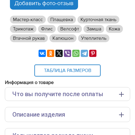
Добавить фото-отзыв
Мастер-класс
Плащевка
Курточная ткань
Трикотаж
Флис
Велсофт
Замша
Кожа
Втачной рукав
Капюшон
Утеплитель
ТАБЛИЦА РАЗМЕРОВ
Информация о товаре
Что вы получите после оплаты
Основные файлы:
Описание изделия
Выкройка PDF для печати на принтере A4 или
плоттере A0 с шириной печати 810мм в зависимости
от выбора формата
Инструкция-куртка-Поузи244,-часть-1.pdf