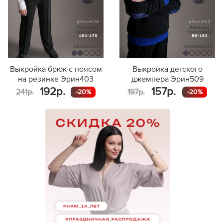
Выкройка брюк с поясом
Выкройка детского
на резинке Эрин403
джемпера Эрин509
192р.
157р.
241р.
197р.
-20%
-20%