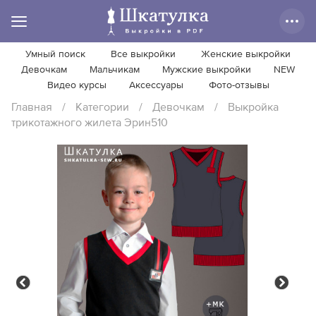
Умный поиск
Все выкройки
Женские выкройки
Девочкам
Мальчикам
Мужские выкройки
NEW
Видео курсы
Аксессуары
Фото-отзывы
Главная
/
Категории
/
Девочкам
/
Выкройка
трикотажного жилета Эрин510
Previous
Next
Previous