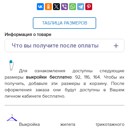
ТАБЛИЦА РАЗМЕРОВ
Информация о товаре
Что вы получите после оплаты
Основные файлы:
Выкройка PDF для печати на принтере A4 или
плоттере A0 с шириной печати 810мм в зависимости
Для ознакомления доступны следующие
от выбора формата
размеры
выкройки бесплатно
: 92, 116, 164. Чтобы их
Инструкция-жилет-Эрин510.pdf
получить, добавьте эти размеры в корзину. После
оформления заказа они будут доступны в Вашем
Дополнительные файлы:
личном кабинете бесплатно.
Справочник - виды швов
Терминология машинных работ
Терминология ВТО
Дополнение к технологии пошива
Выкройка жилета трикотажного
Как распечатывать выкройки