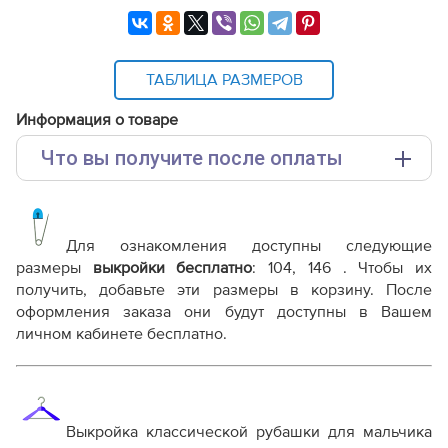
ТАБЛИЦА РАЗМЕРОВ
Информация о товаре
Что вы получите после оплаты
Основные файлы:
Выкройка PDF для печати на принтере A4 или
плоттере A0 с шириной печати 810мм в зависимости
Для ознакомления доступны следующие
от выбора формата
размеры
выкройки бесплатно
: 104, 146 . Чтобы их
Инструкция-рубашка-Эрин508.pdf
получить, добавьте эти размеры в корзину. После
оформления заказа они будут доступны в Вашем
Дополнительные файлы:
личном кабинете бесплатно.
Справочник - виды швов
Терминология машинных работ
Терминология ВТО
Дополнение к технологии пошива
Выкройка классической рубашки для мальчика
Как распечатывать выкройки