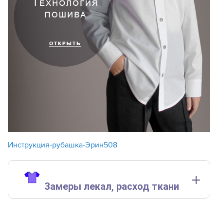
Инструкция-рубашка-Эрин508
Замеры лекал,
расход ткани
Замеры лекал выполнены без учета припусков на швы.