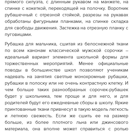
прямого силуэта, с длинным рукавом на манжете, на
Как скорректировать готовую выкройку по росту
спинке с кокеткой, переходящей на полочку. Воротник
рубашечный с отрезной стойкой, разрезы на рукавах
обработаны фигурными планками, на спинке складка
для свободы движения. Застежка на отрезную планку с
пуговицами.
Рубашка для мальчика, сшитая из белоснежной ткани
по всем канонам классической мужской сорочки –
идеальный вариант элемента школьной формы для
торжественных мероприятий. Менее официальные
поводы в большинстве школ позволяют ученикам
надевать на занятия светлые монохромные рубашки,
рубашки в полоску или не очень контрастную клетку. И
чем больше таких разнообразных сорочек-рубашек
будет у школьника, тем проще и для него, и для
родителей будут его ежедневные сборы в школу. Яркие
принтованные ткани привнесут в такую модель легкость
и летнюю свежесть. Если же сшить ее на размер
больше, из более плотного льна или джинсового
материала, она вполне может справиться с ролью