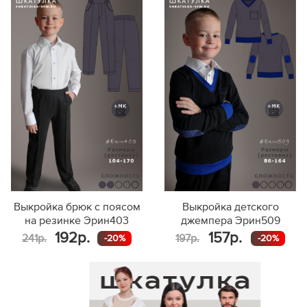
164
101,3
37,1
170
104,3
38,2
Выкройка брюк с поясом
Выкройка детского
на резинке Эрин403
джемпера Эрин509
192р.
157р.
241р.
197р.
-20%
-20%