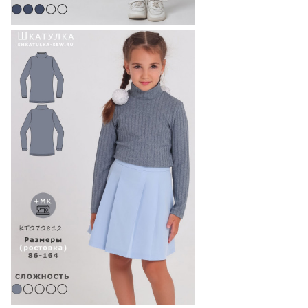
116
147
130
122
93
122
154
139
128
96
86
128
163
149
140
100
92
134
158
161
145
103
98
140
181
169
147
108
104
146
189
178
153
110
110
152
198
184
178
113
116
158
207
194
172
119
122
164
209
198
184
122
128
134
140
146
152
158
164