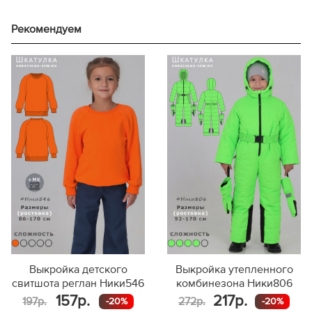
Рекомендуем
Выкройка детского
Выкройка утепленного
свитшота реглан Ники546
комбинезона Ники806
157р.
217р.
197р.
272р.
-20%
-20%