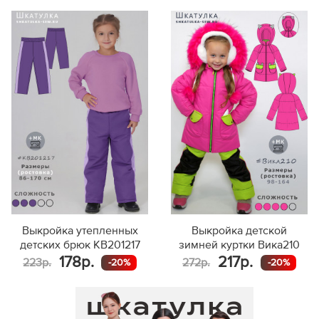
Выкройка утепленных
Выкройка детской
детских брюк KB201217
зимней куртки Вика210
178р.
217р.
223р.
272р.
-20%
-20%