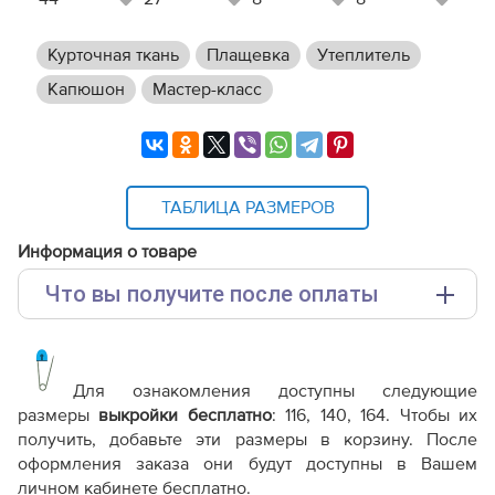
Курточная ткань
Плащевка
Утеплитель
Капюшон
Мастер-класс
ТАБЛИЦА РАЗМЕРОВ
Информация о товаре
Что вы получите после оплаты
Основные файлы:
Выкройка PDF для печати на принтере A4 или
плоттере A0 с шириной печати 810мм в зависимости
Для ознакомления доступны следующие
от выбора формата
размеры
выкройки бесплатно
: 116, 140, 164. Чтобы их
Инструкция-утепленный-жилет-для-девочки-
получить, добавьте эти размеры в корзину. После
KP110820.pdf
оформления заказа они будут доступны в Вашем
Дополнительные файлы:
личном кабинете бесплатно.