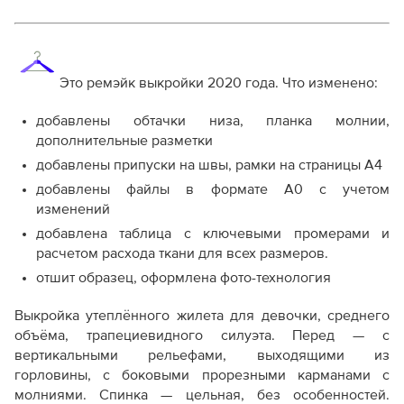
Справочник - виды швов
Терминология машинных работ
Терминология ВТО
Дополнение к технологии пошива
Это ремэйк выкройки 2020 года. Что изменено:
Как распечатывать выкройки
Как скорректировать готовую выкройку по росту
добавлены обтачки низа, планка молнии,
дополнительные разметки
добавлены припуски на швы, рамки на страницы А4
добавлены файлы в формате А0 с учетом
изменений
добавлена таблица с ключевыми промерами и
расчетом расхода ткани для всех размеров.
отшит образец, оформлена фото-технология
Выкройка утеплённого жилета для девочки, среднего
объёма, трапециевидного силуэта. Перед — с
вертикальными рельефами, выходящими из
горловины, с боковыми прорезными карманами с
молниями. Спинка — цельная, без особенностей.