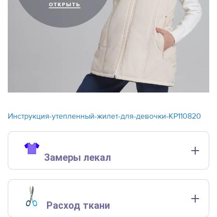
Инструкция-утепленный-жилет-для-девочки-KP110820
Замеры лекал
Замеры лекал выполнены без учета припусков на швы.
Расход ткани
полный замер на
полный зам
рост, см
уровне груди, см
уровне тали