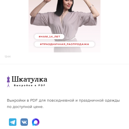
176-180
78,2
108,1
156-160
70,5
99,9
161-165
72,5
102,1
60
166-170
74,5
104,3
103,7
171-175
76,5
106,5
176-180
78,4
108,7
156-160
70,7
100,6
161-165
72,7
102,8
62
166-170
74,7
105,0
107,8
1344
171-175
76,7
107,2
176-180
78,7
109,4
156-160
71,0
101,3
161-165
73,0
103,5
64
166-170
75,0
105,7
111,9
171-175
77,0
107,9
176-180
79,0
110,1
Выкройки в PDF для повседневной и праздничной одежды
156-160
71,2
102,0
по доступной цене.
161-165
73,2
104,2
66
166-170
75,2
106,4
115,9
171-175
77,2
108,6