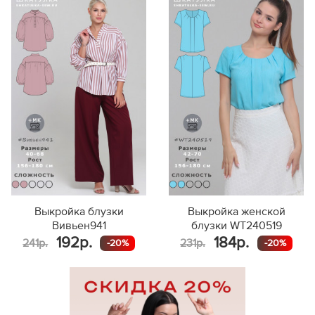
156-160
69,4
97,2
161-165
71,4
99,4
52
166-170
73,4
101,6
87,4
171-175
75,4
103,9
176-180
77,4
106,1
156-160
69,7
97,9
161-165
71,7
100,1
54
166-170
73,7
102,3
91,5
171-175
75,7
104,5
176-180
77,7
106,8
156-160
70,0
98,5
161-165
71,9
100,8
56
166-170
73,9
103,0
95,6
Выкройка блузки
Выкройка женской
171-175
75,9
105,2
Вивьен941
блузки WT240519
176-180
77,9
107,4
192р.
184р.
241р.
231р.
-20%
-20%
156-160
70,2
99,2
161-165
72,2
101,4
58
166-170
74,2
103,7
99,6
171-175
76,2
105,9