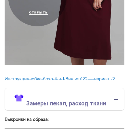
Инструкция-юбка-бохо-4-в-1-Вивьен122-—-вариант-2
Замеры лекал,
расход ткани
Замеры лекал выполнены без учета припусков на швы.
Выкройки из образа:
Внимание:
расчет выполнен для ткани без учета