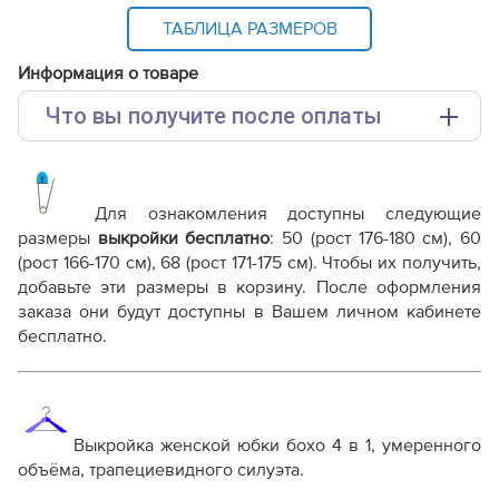
ТАБЛИЦА РАЗМЕРОВ
Информация о товаре
Что вы получите после оплаты
Основные файлы:
Выкройка PDF для печати на принтере A4 или
плоттере A0 с шириной печати 810мм в зависимости
Для ознакомления доступны следующие
от выбора формата
размеры
выкройки бесплатно
:
50 (рост 176-180 см), 60
Инструкция-юбка-бохо-4-в-1-Вивьен122-—-
(рост 166-170 см), 68 (рост 171-175 см)
. Чтобы их получить,
вариант-2.pdf
добавьте эти размеры в корзину. После оформления
Инструкция-юбка-бохо-4-в-1-Вивьен122.pdf
заказа они будут доступны в Вашем личном кабинете
Дополнительные файлы:
бесплатно.
Справочник - виды швов
Терминология машинных работ
Терминология ВТО
Дополнение к технологии пошива
Выкройка женской юбки бохо 4 в 1, умеренного
Как распечатывать выкройки
объёма, трапециевидного силуэта.
Как скорректировать готовую выкройку по росту