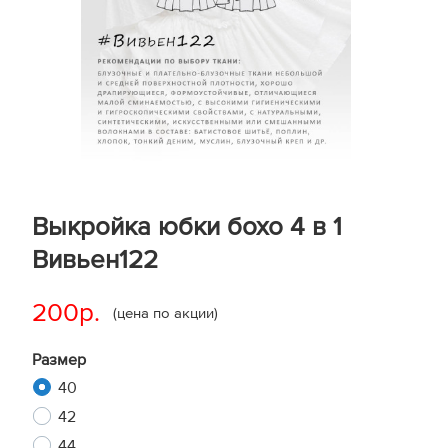
Выкройка юбки бохо 4 в 1
Вивьен122
200р.
(цена по акции)
Размер
40
42
44