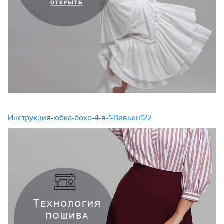
Инструкция-юбка-бохо-4-в-1-Вивьен122