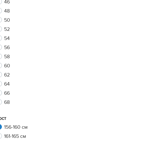
46
48
50
xt
52
54
56
58
60
62
64
66
68
ост
156-160 см
161-165 см