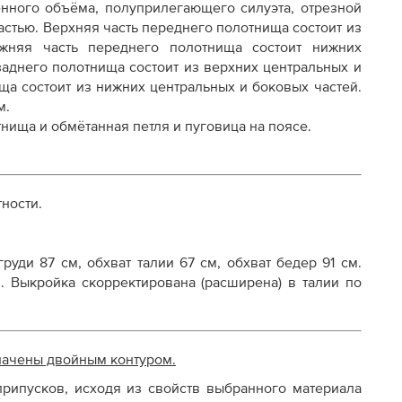
нного объёма, полуприлегающего силуэта, отрезной
астью.
Верхняя часть переднего полотнища состоит из
жняя часть переднего полотнища состоит нижних
осту
заднего полотнища состоит из верхних центральных и
ща состоит из нижних центральных и боковых частей.
м.
нища и обмётанная петля и пуговица на поясе.
ности.
руди 87 см, обхват талии 67 см, обхват бедер 91 см.
м. Выкройка скорректирована (расширена) в талии по
начены двойным контуром.
рипусков, исходя из свойств выбранного материала