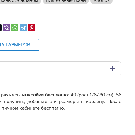
кань с эластаном
Плательные ткани
Хлопок
ЦА РАЗМЕРОВ
и плоттере A0 с шириной печати 810мм в зависимости
 размеры
выкройки бесплатно
:
40 (рост 176-180 см), 56
х получить, добавьте эти размеры в корзину. После
 личном кабинете бесплатно.