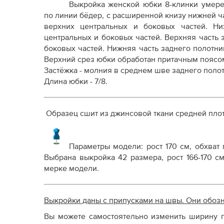
Выкройка женской юбки 8-клинки умере
Дополнение к технологии пошива
по линии бёдер, с расширенной книзу нижней ч
Как распечатывать выкройки
верхних центральных и боковых частей.
Ни
Как скорректировать готовую выкройку по р
центральных и боковых частей.
Верхняя часть 
боковых частей.
Нижняя часть заднего полотни
Верхний срез юбки обработан притачным поясо
Застёжка - молния в среднем шве заднего полот
Длина юбки - 7/8.
Образец сшит из джинсовой ткани средней плот
Параметры модели: рост 170 см, обхват г
Выбрана выкройка 42 размера, рост 166-170 с
мерке модели.
Выкройки даны с припусками на швы. Они обоз
Вы можете самостоятельно изменить ширину п