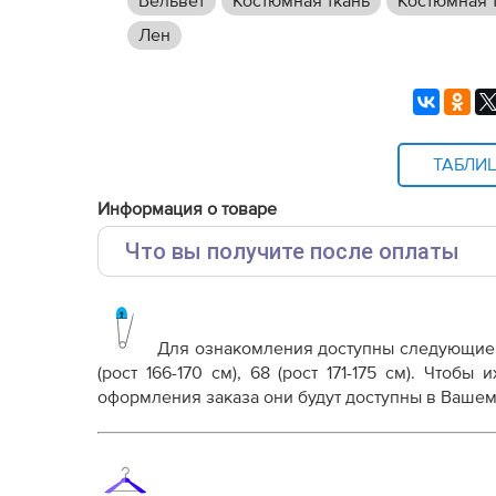
Вельвет
Костюмная ткань
Костюмная т
Лен
ТАБЛИ
Информация о товаре
Что вы получите после оплаты
Основные файлы:
Выкройка PDF для печати на принтере A4 ил
от выбора формата
Для ознакомления доступны следующие
Инструкция-юбка-Лучия125.pdf
(рост 166-170 см), 68 (рост 171-175 см)
. Чтобы и
оформления заказа они будут доступны в Вашем
Дополнительные файлы:
Справочник - виды швов
Терминология машинных работ
Терминология ВТО