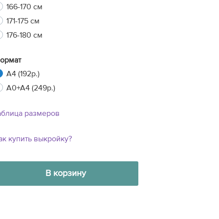
166-170 см
171-175 см
176-180 см
ормат
A4 (192р.)
A0+A4 (249р.)
аблица размеров
ак купить выкройку?
В корзину