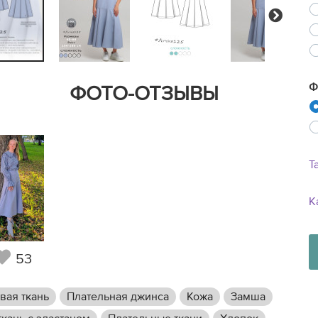
Next
Ф
ФОТО-ОТЗЫВЫ
Т
К
53
вая ткань
Плательная джинса
Кожа
Замша