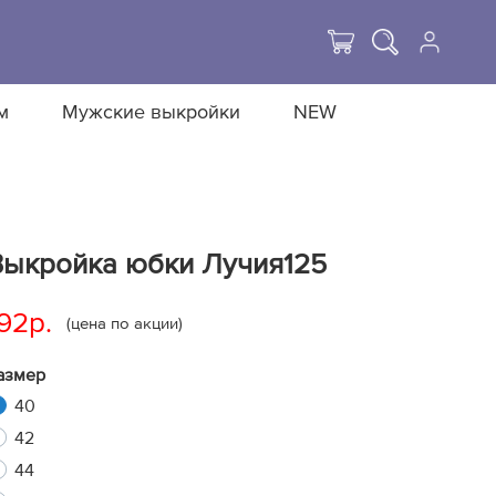
м
Мужские выкройки
NEW
Выкройка юбки Лучия125
92р.
(цена по акции)
азмер
40
42
44