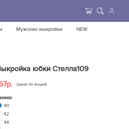
м
Мужские выкройки
NEW
Выкройка юбки Стелла109
67р.
(цена по акции)
азмер
40
42
44