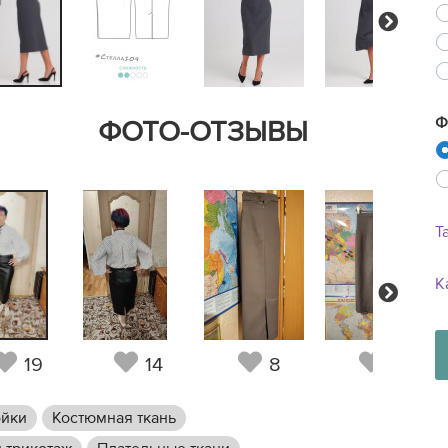
Next
Ф
ФОТО-ОТЗЫВЫ
Т
К
Next
19
14
8
9
ойки
Костюмная ткань