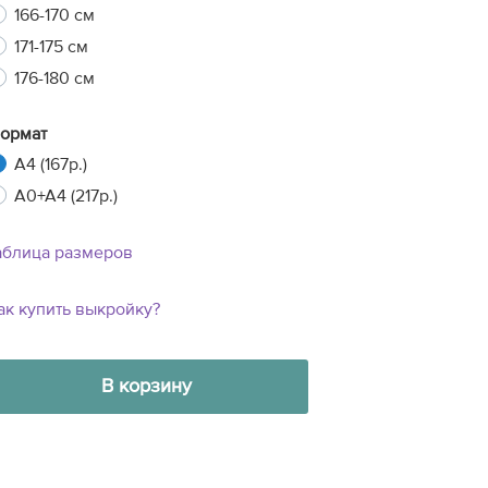
166-170 см
171-175 см
176-180 см
ормат
A4 (167р.)
A0+A4 (217р.)
аблица размеров
ак купить выкройку?
В корзину
29
27
27
19