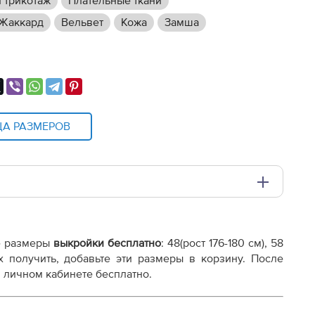
 трикотаж
Плательные ткани
Жаккард
Вельвет
Кожа
Замша
ЦА РАЗМЕРОВ
и плоттере A0 с шириной печати 810мм в зависимости
е размеры
выкройки бесплатно
: 48
(рост 176-180 см), 58
х получить, добавьте эти размеры в корзину. После
 личном кабинете бесплатно.