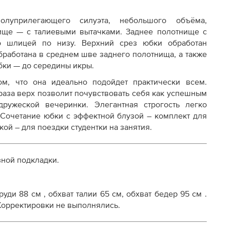
луприлегающего силуэта, небольшого объёма,
ище — с талиевыми вытачками. Заднее полотнище с
о шлицей по низу. Верхний срез юбки обработан
бработана в среднем шве заднего полотнища, а также
осту
бки — до середины икры.
м, что она идеально подойдет практически всем.
раза верх позволит почувствовать себя как успешным
ружеской вечеринки. Элегантная строгость легко
 Сочетание юбки с эффектной блузой – комплект для
кой – для поездки студентки на занятия.
зной подкладки.
уди 88 см , обхват талии 65 см, обхват бедер 95 см .
 Корректировки не выполнялись.