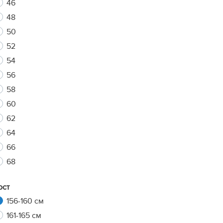
46
48
50
xt
52
54
56
58
60
62
64
66
68
ост
156-160 см
161-165 см