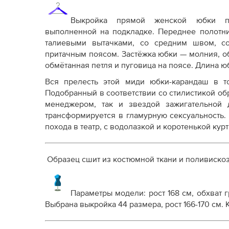
Справочник - виды швов
Терминология машинных работ
Выкройка прямой женской юбки по
Терминология ВТО
выполненной на подкладке. Переднее полотн
Дополнение к технологии пошива
талиевыми вытачками, со средним швом, с
Как распечатывать выкройки
притачным поясом. Застёжка юбки — молния, о
Как скорректировать готовую выкройку по р
обмётанная петля и пуговица на поясе. Длина ю
Вся прелесть этой миди юбки-карандаш в то
Подобранный в соответствии со стилистикой об
менеджером, так и звездой зажигательной д
трансформируется в гламурную сексуальность.
похода в театр, с водолазкой и коротенькой курт
Образец сшит из костюмной ткани и поливиско
Параметры модели: рост 168 см, обхват гр
Выбрана выкройка 44 размера, рост 166-170 см.