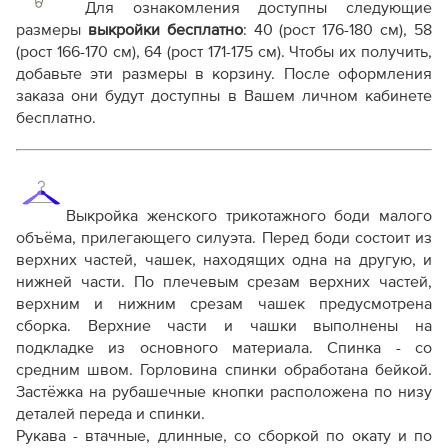
плоттере A0 с шириной печати 810мм в зависимости
Для ознакомления доступны следующие
от выбора формата
размеры
выкройки бесплатно
:
40 (рост 176-180 см), 58
Инструкция-боди-Лучия984.pdf
(рост 166-170 см), 64 (рост 171-175 см)
. Чтобы их получить,
добавьте эти размеры в корзину. После оформления
Дополнительные файлы:
заказа они будут доступны в Вашем личном кабинете
Справочник - виды швов
бесплатно.
Терминология машинных работ
Терминология ВТО
Дополнение к технологии пошива
Как распечатывать выкройки
Как скорректировать готовую выкройку по росту
Выкройка женского трикотажного боди малого
объёма, прилегающего силуэта.
Перед боди состоит из
верхних частей, чашек, находящих одна на другую, и
нижней части. По плечевым срезам верхних частей,
верхним и нижним срезам чашек предусмотрена
сборка. Верхние части и чашки выполнены на
подкладке из основного материала.
Спинка - со
средним швом.
Горловина спинки обработана бейкой.
Застёжка на рубашечные кнопки расположена по низу
деталей переда и спинки.
Рукава - втачные, длинные, со сборкой по окату и по