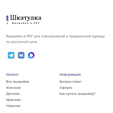
171-175
166
176-180
174
156-160
167
161-165
168
64
166-170
183
171-175
180
176-180
179
Выкройки в PDF для повседневной и праздничной одежды
по доступной цене.
Каталог
Информация
Все выкройки
Вопрос-ответ
Женские
Оферта
Детские
Как купить выкройку?
Мужские
Новинки