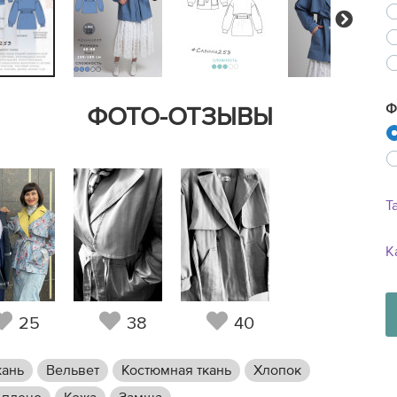
Next
Ф
ФОТО-ОТЗЫВЫ
Т
К
25
38
40
кань
Вельвет
Костюмная ткань
Хлопок