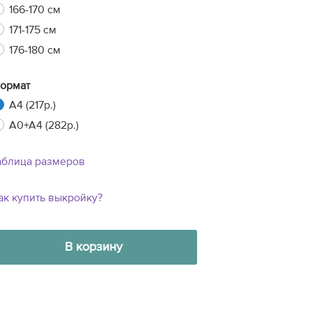
166-170 см
171-175 см
176-180 см
ормат
A4 (217р.)
A0+A4 (282р.)
аблица размеров
ак купить выкройку?
В корзину