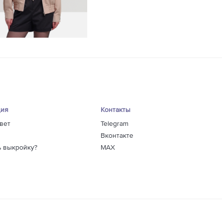
156
159
143
148
152
157
160
152
158
163
ция
Контакты
169
вет
Telegram
162
Вконтакте
164
ь выкройку?
MAX
170
188
182
188
164
158