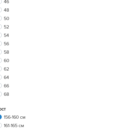
46
48
50
xt
52
54
56
58
60
62
64
66
68
ост
156-160 см
161-165 см