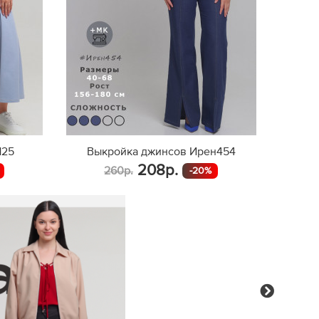
151
155
138
143
147
151
156
139
143
148
125
Выкройка джинсов Ирен454
153
208р.
260р.
-20%
157
141
144
150
153
159
147
Next
147
158