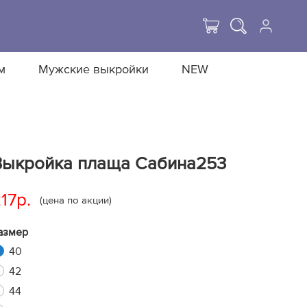
м
Мужские выкройки
NEW
Выкройка плаща Сабина253
17р.
(цена по акции)
азмер
40
42
44