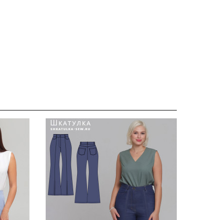
150
133
138
142
147
151
134
139
143
148
152
135
140
144
150
153
136
142
146