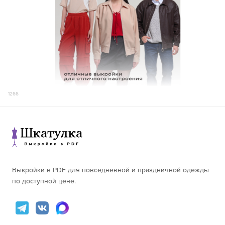
50
166-170
-
161-165
133,7
171-175
-
56
166-170
138,4
176-180
-
171-175
143,0
156-160
-
176-180
147,6
161-165
-
156-160
129,0
52
166-170
-
161-165
133,6
171-175
-
58
166-170
138,3
176-180
-
171-175
142,9
156-160
-
1266
176-180
147,5
161-165
-
156-160
128,9
54
166-170
-
161-165
133,5
171-175
-
60
166-170
138,2
176-180
-
171-175
142,8
156-160
-
176-180
147,4
161-165
-
Выкройки в PDF для повседневной и праздничной одежды
156-160
128,8
56
166-170
-
по доступной цене.
161-165
133,4
171-175
-
62
166-170
138,1
176-180
-
171-175
142,7
156-160
-
176-180
147,3
161-165
-