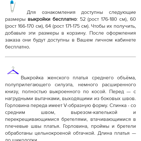
Выкройка PDF для печати на принтере A4 или
плоттере A0 с шириной печати 810мм в зависимости
Для ознакомления доступны следующие
от выбора формата
размеры
выкройки бесплатно
:
52 (рост 176-180 см), 60
Инструкция-платье-Брижит770.pdf
(рост 166-170 см), 64 (рост 171-175 см)
. Чтобы их получить,
добавьте эти размеры в корзину. После оформления
Дополнительные файлы:
заказа они будут доступны в Вашем личном кабинете
Справочник - виды швов
бесплатно.
Терминология машинных работ
Терминология ВТО
Дополнение к технологии пошива
Как распечатывать выкройки
Как скорректировать готовую выкройку по росту
Выкройка женского платья среднего объёма,
полуприлегающего силуэта, немного расширенного
книзу, полностью выкроенного по косой. Перед — с
нагрудными вытачками, выходящими из боковых швов.
Горловина переда имеет V-образную форму. Спинка - со
средним швом, вырезом-капелькой и
перекрещивающимися бретелями, втачивающимися в
плечевые швы платья. Горловина, проймы и бретели
обработаны цельнокроеной обтачкой. Длина платья —
до щиколотки.