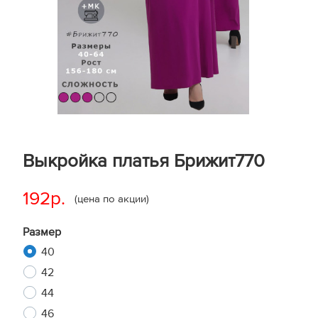
Выкройка платья Брижит770
192р.
(цена по акции)
Размер
40
42
44
46