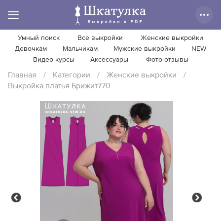
Умный поиск
Все выкройки
Женские выкройки
Девочкам
Мальчикам
Мужские выкройки
NEW
Видео курсы
Аксессуары
Фото-отзывы
Главная
/
Категории
/
Женские выкройки
/
Выкройка платья Брижит770
Previous
Next
Previous